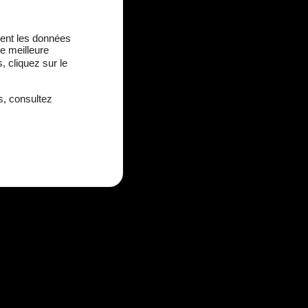
ement les données
ne meilleure
 cliquez sur le
s, consultez