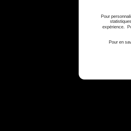
Pour personnalis
statistique
expérience. Po
Pour en sav
Agence à Nice
MIN PAL Saint Augustin PAL 5 06296 N
Lun-Ven : 9h00 à 18h00
Sam – Dim : 10h00 à 17h00