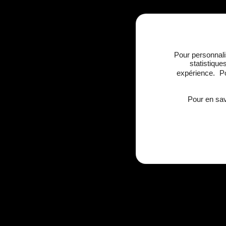
Pour personnalis
statistique
expérience. Po
Pour en sav
Contactez-n
Nous sommes à votre écoute ! Que vous ay
besoin d’un conseil personnalisé ou que vo
réserver une prestation, notre équipe est p
assister. Pour cela, nous vous invitons à rem
formulaire de contact.