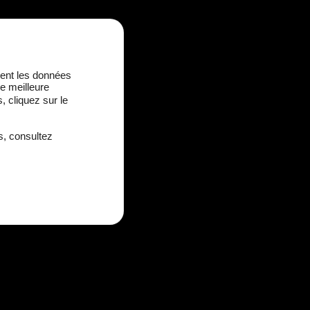
ement les données
ne meilleure
 cliquez sur le
s, consultez
T
é
l
é
p
h
o
n
e
*
*