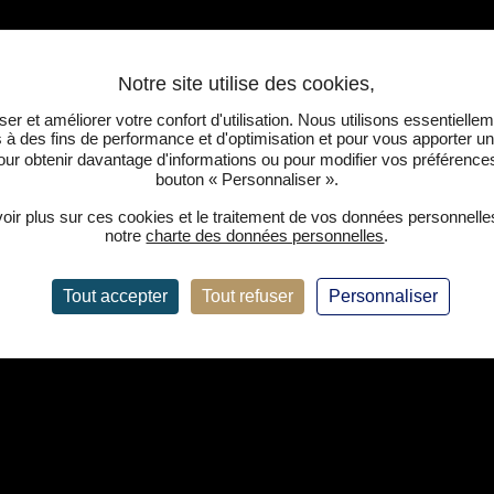
er et améliorer votre confort d'utilisation. Nous utilisons essentiell
s à des fins de performance et d'optimisation et pour vous apporter u
ur obtenir davantage d'informations ou pour modifier vos préférences,
bouton « Personnaliser ».
oir plus sur ces cookies et le traitement de vos données personnelle
ous
notre
charte des données personnelles
.
N
Tout accepter
Tout refuser
Personnaliser
o
ez une question,
m
*
us souhaitiez
E
rête à vous
-
plir notre
m
a
i
M
l
e
*